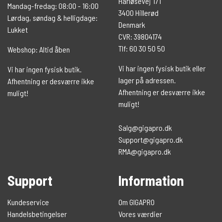
Harløsevej 171
Mandag-fredag: 08:00 - 16:00
3400 Hillerød
Lørdag, søndag & helligdage:
Denmark
Lukket
CVR: 39804174
Tlf: 60 30 50 50
Webshop: Altid åben
Vi har ingen fysisk butik eller
Vi har ingen fysisk butik.
lager på adressen.
Afhentning er desværre ikke
Afhentning er desværre ikke
muligt!
muligt!
Salg@gigapro.dk
Support@gigapro.dk
RMA@gigapro.dk
Support
Information
Kundeservice
Om GIGAPRO
Handelsbetingelser
Vores værdier