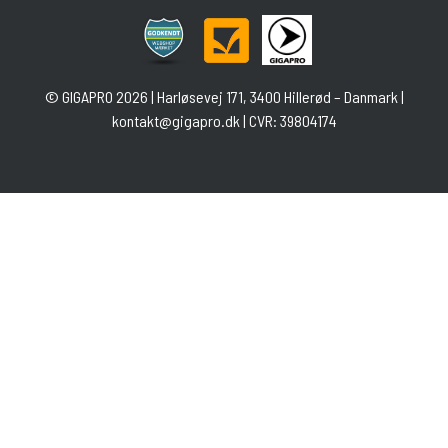
©
GIGAPRO
2026 | Harløsevej 171, 3400 Hillerød – Danmark |
kontakt@gigapro.dk
| CVR: 39804174