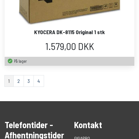
KYOCERA DK-8115 Original 1 stk
1.579,00 DKK
På lager
1
2
3
4
Telefontider -
Kontakt
Afhentningstider
GIGAPRO