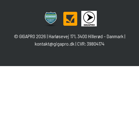
©
GIGAPRO
2026 | Harløsevej 171, 3400 Hillerød – Danmark |
kontakt@gigapro.dk
| CVR: 39804174