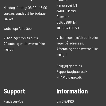
Harløsevej 171
Mandag-fredag: 08:00 - 16:00
3400 Hillerød
Lørdag, søndag & helligdage:
Denmark
Lukket
CVR: 39804174
Tlf: 60 30 50 50
Webshop: Altid åben
Vi har ingen fysisk butik eller
Vi har ingen fysisk butik.
lager på adressen.
Afhentning er desværre ikke
Afhentning er desværre ikke
muligt!
muligt!
Salg@gigapro.dk
Support@gigapro.dk
RMA@gigapro.dk
Support
Information
Kundeservice
Om GIGAPRO