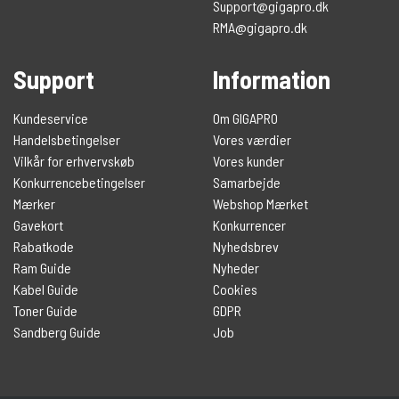
Support@gigapro.dk
RMA@gigapro.dk
Support
Information
Kundeservice
Om GIGAPRO
Handelsbetingelser
Vores værdier
Vilkår for erhvervskøb
Vores kunder
Konkurrencebetingelser
Samarbejde
Mærker
Webshop Mærket
Gavekort
Konkurrencer
Rabatkode
Nyhedsbrev
Ram Guide
Nyheder
Kabel Guide
Cookies
Toner Guide
GDPR
Sandberg Guide
Job