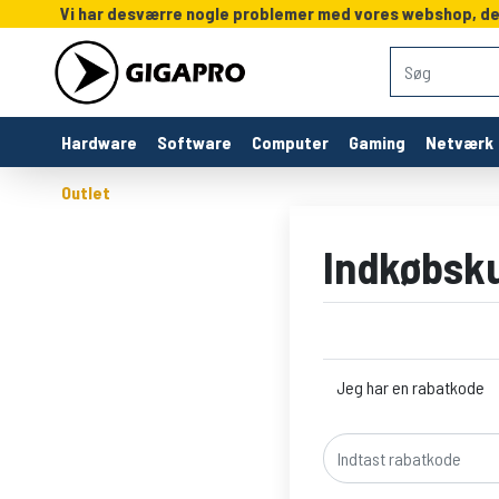
Vi har desværre nogle problemer med vores webshop, derf
Hardware
Software
Computer
Gaming
Netværk
Outlet
Indkøbsk
Jeg har en rabatkode