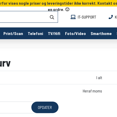
or vises nogle priser og leveringstider ikke korrekt. Kontakt o
en ordre. 🙂
IT-SUPPORT
K
Print/Scan
Telefoni
TV/Hifi
Foto/Video
Smarthome
urv
I alt
Heraf moms
OPDATER