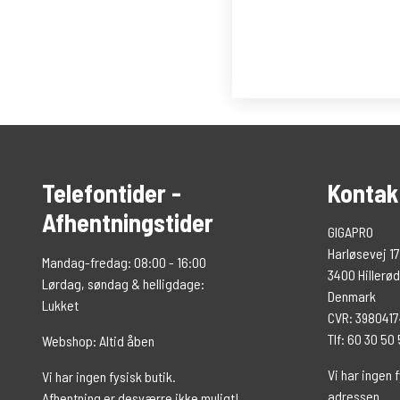
Telefontider -
Kontak
Afhentningstider
GIGAPRO
Harløsevej 17
Mandag-fredag: 08:00 - 16:00
3400 Hillerød
Lørdag, søndag & helligdage:
Denmark
Lukket
CVR: 398041
Tlf: 60 30 50
Webshop: Altid åben
Vi har ingen f
Vi har ingen fysisk butik.
adressen.
Afhentning er desværre ikke muligt!