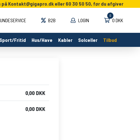
s på
Kontakt@gigapro.dk
eller 60 30 50 50, før du afgiver
0
UNDESERVICE
B2B
LOGIN
0 DKK
Sport/Fritid
Hus/Have
Kabler
Solceller
Tilbud
0,00 DKK
0,00 DKK