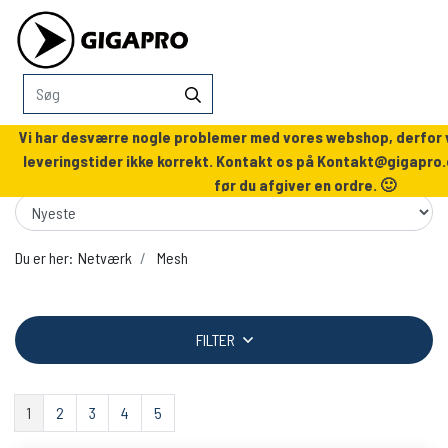
Vi har desværre nogle problemer med vores webshop, derfor v
leveringstider ikke korrekt. Kontakt os på
Kontakt@gigapro.
før du afgiver en ordre. 🙂
Du er her:
Netværk
Mesh
FILTER
1
2
3
4
5