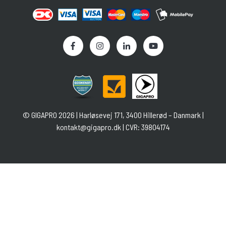
©
GIGAPRO
2026 | Harløsevej 171, 3400 Hillerød – Danmark |
kontakt@gigapro.dk
| CVR: 39804174