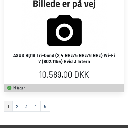
ASUS BQ16 Tri-band (2,4 GHz/5 GHz/6 GHz) Wi-Fi
7 (802.11be) Hvid 3 Intern
10.589,00 DKK
På lager
1
2
3
4
5