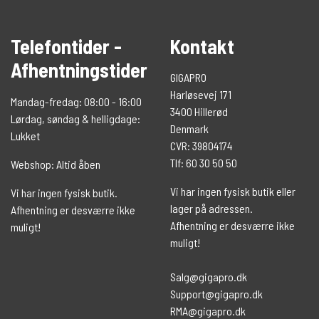
Telefontider -
Kontakt
Afhentningstider
GIGAPRO
Harløsevej 171
Mandag-fredag: 08:00 - 16:00
3400 Hillerød
Lørdag, søndag & helligdage:
Denmark
Lukket
CVR: 39804174
Tlf: 60 30 50 50
Webshop: Altid åben
Vi har ingen fysisk butik eller
Vi har ingen fysisk butik.
lager på adressen.
Afhentning er desværre ikke
Afhentning er desværre ikke
muligt!
muligt!
Salg@gigapro.dk
Support@gigapro.dk
RMA@gigapro.dk