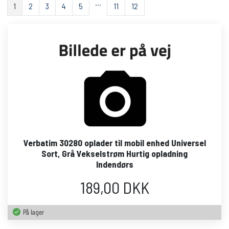
…
1
2
3
4
5
11
12
Verbatim 30280 oplader til mobil enhed Universel
Sort, Grå Vekselstrøm Hurtig opladning
Indendørs
189,00 DKK
På lager