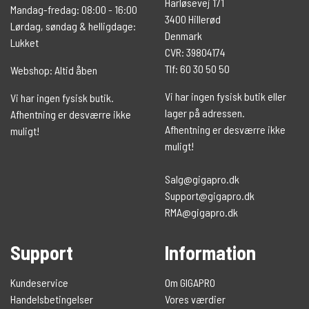
Harløsevej 171
Mandag-fredag: 08:00 - 16:00
3400 Hillerød
Lørdag, søndag & helligdage:
Denmark
Lukket
CVR: 39804174
Tlf: 60 30 50 50
Webshop: Altid åben
Vi har ingen fysisk butik eller
Vi har ingen fysisk butik.
lager på adressen.
Afhentning er desværre ikke
Afhentning er desværre ikke
muligt!
muligt!
Salg@gigapro.dk
Support@gigapro.dk
RMA@gigapro.dk
Support
Information
Kundeservice
Om GIGAPRO
Handelsbetingelser
Vores værdier