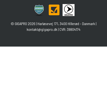
©
GIGAPRO
2026 | Harløsevej 171, 3400 Hillerød – Danmark |
kontakt@gigapro.dk
| CVR: 39804174