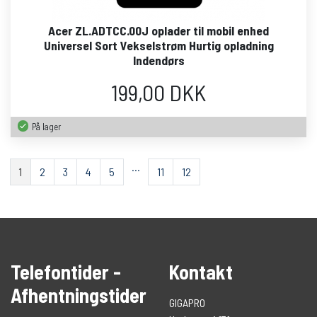
Acer ZL.ADTCC.00J oplader til mobil enhed
Universel Sort Vekselstrøm Hurtig opladning
Indendørs
199,00 DKK
På lager
…
1
2
3
4
5
11
12
Telefontider -
Kontakt
Afhentningstider
GIGAPRO