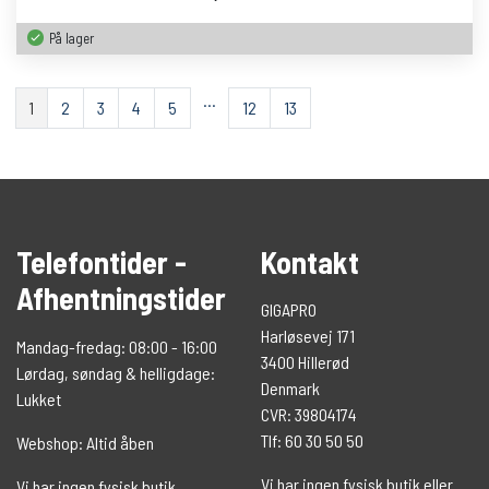
På lager
…
1
2
3
4
5
12
13
Telefontider -
Kontakt
Afhentningstider
GIGAPRO
Harløsevej 171
Mandag-fredag: 08:00 - 16:00
3400 Hillerød
Lørdag, søndag & helligdage:
Denmark
Lukket
CVR: 39804174
Tlf: 60 30 50 50
Webshop: Altid åben
Vi har ingen fysisk butik eller
Vi har ingen fysisk butik.