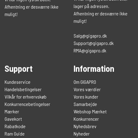
lager på adressen.
Afhentning er desværre ikke
Afhentning er desværre ikke
muligt!
muligt!
Salg@gigapro.dk
Support@gigapro.dk
RMA@gigapro.dk
Support
Information
Kundeservice
Om GIGAPRO
Handelsbetingelser
Vores værdier
Vilkår for erhvervskøb
Vores kunder
Konkurrencebetingelser
Samarbejde
Mærker
Webshop Mærket
Gavekort
Konkurrencer
Rabatkode
Nyhedsbrev
Ram Guide
Nyheder