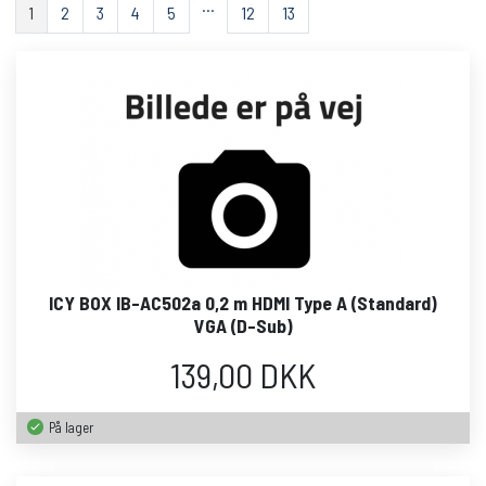
…
1
2
3
4
5
12
13
ICY BOX IB-AC502a 0,2 m HDMI Type A (Standard)
VGA (D-Sub)
139,00 DKK
På lager