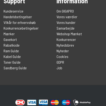
Support
Information
Kundeservice
Om GIGAPRO
Handelsbetingelser
Vores værdier
Vilkår for erhvervskøb
Vores kunder
Konkurrencebetingelser
Samarbejde
Mærker
Webshop Mærket
Gavekort
Konkurrencer
Rabatkode
Nyhedsbrev
Ram Guide
Nyheder
Kabel Guide
Cookies
Toner Guide
GDPR
Sandberg Guide
Job