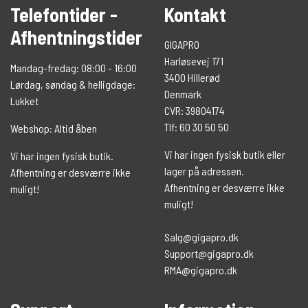
Telefontider -
Kontakt
Afhentningstider
GIGAPRO
Harløsevej 171
Mandag-fredag: 08:00 - 16:00
3400 Hillerød
Lørdag, søndag & helligdage:
Denmark
Lukket
CVR: 39804174
Tlf: 60 30 50 50
Webshop: Altid åben
Vi har ingen fysisk butik eller
Vi har ingen fysisk butik.
lager på adressen.
Afhentning er desværre ikke
Afhentning er desværre ikke
muligt!
muligt!
Salg@gigapro.dk
Support@gigapro.dk
RMA@gigapro.dk