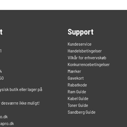
t
Support
Kundeservice
1
Handelsbetingelser
Vilkår for erhvervskøb
Konkurrencebetingelser
74
Mærker
 50
Gavekort
Rabatkode
ysisk butik eller lager på
Ram Guide
Kabel Guide
r desværre ikke muligt!
Toner Guide
Sandberg Guide
o.dk
apro.dk