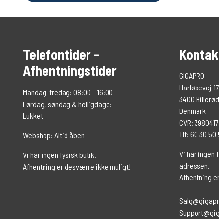
Telefontider -
Kontak
Afhentningstider
GIGAPRO
Harløsevej 17
Mandag-fredag: 08:00 - 16:00
3400 Hillerød
Lørdag, søndag & helligdage:
Denmark
Lukket
CVR: 398041
Tlf: 60 30 50
Webshop: Altid åben
Vi har ingen f
Vi har ingen fysisk butik.
adressen.
Afhentning er desværre ikke muligt!
Afhentning e
Salg@gigapr
Support@gig