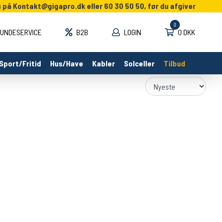
s på
Kontakt@gigapro.dk
eller 60 30 50 50, før du afgiver
0
UNDESERVICE
B2B
LOGIN
0 DKK
Sport/Fritid
Hus/Have
Kabler
Solceller
Tilbud