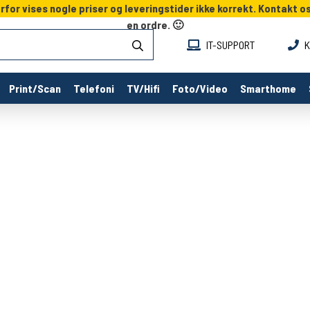
or vises nogle priser og leveringstider ikke korrekt. Kontakt o
en ordre. 🙂
IT-SUPPORT
K
Print/Scan
Telefoni
TV/Hifi
Foto/Video
Smarthome