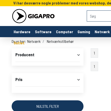
Vi har desværre nogle problemer med vores webshop, derf
Hardware
Software
Computer
Gaming
Netværk
Du er her:
Netværk
Netværkstilbehør
Outlet
1
Producent
1
Pris
NULSTIL FILTER