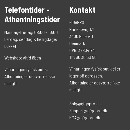
Telefontider -
Kontakt
Afhentningstider
GIGAPRO
Harløsevej 171
Mandag-fredag: 08:00 - 16:00
3400 Hillerød
Lørdag, søndag & helligdage:
Denmark
Lukket
CVR: 39804174
Tlf: 60 30 50 50
Webshop: Altid åben
Vi har ingen fysisk butik eller
Vi har ingen fysisk butik.
lager på adressen.
Afhentning er desværre ikke
Afhentning er desværre ikke
muligt!
muligt!
Salg@gigapro.dk
Support@gigapro.dk
RMA@gigapro.dk