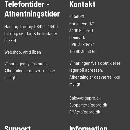
Telefontider -
Kontakt
Afhentningstider
GIGAPRO
Harløsevej 171
Mandag-fredag: 08:00 - 16:00
3400 Hillerød
Lørdag, søndag & helligdage:
Denmark
Lukket
CVR: 39804174
Tlf: 60 30 50 50
Webshop: Altid åben
Vi har ingen fysisk butik eller
Vi har ingen fysisk butik.
lager på adressen.
Afhentning er desværre ikke
Afhentning er desværre ikke
muligt!
muligt!
Salg@gigapro.dk
Support@gigapro.dk
RMA@gigapro.dk
Support
Information